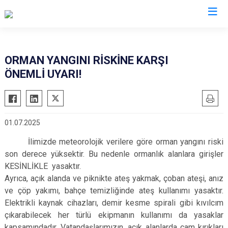
Mersin
ORMAN YANGINI RİSKİNE KARŞI
ÖNEMLİ UYARI!
Anamur
Silifke
Aydıncık
Tarsus
Bozyazı
Akdeniz
01.07.2025
Çamlıyayla
Mezitli
İlimizde meteorolojik verilere göre orman yangını riski
Erdemli
Toroslar
son derece yüksektir. Bu nedenle ormanlık alanlara girişler
Gülnar
Yenişehir
KESİNLİKLE yasaktır.
Mut
Ayrıca, açık alanda ve piknikte ateş yakmak, çoban ateşi, anız
ve çöp yakımı, bahçe temizliğinde ateş kullanımı yasaktır.
Elektrikli kaynak cihazları, demir kesme spirali gibi kıvılcım
çıkarabilecek her türlü ekipmanın kullanımı da yasaklar
kapsamındadır. Vatandaşlarımızın, açık alanlarda cam kırıkları