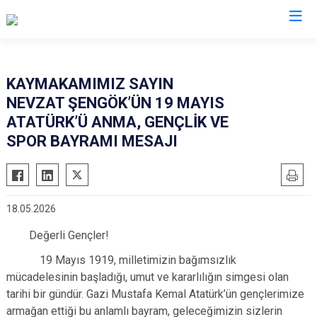
Mersin
KAYMAKAMIMIZ SAYIN
NEVZAT ŞENGÖK’ÜN 19 MAYIS
Anamur
Silifke
ATATÜRK’Ü ANMA, GENÇLİK VE
Aydıncık
Tarsus
SPOR BAYRAMI MESAJI
Bozyazı
Akdeniz
Çamlıyayla
Mezitli
Erdemli
Toroslar
18.05.2026
Gülnar
Yenişehir
Değerli Gençler!
Mut
19 Mayıs 1919, milletimizin bağımsızlık
mücadelesinin başladığı, umut ve kararlılığın simgesi olan
tarihi bir gündür. Gazi Mustafa Kemal Atatürk’ün gençlerimize
armağan ettiği bu anlamlı bayram, geleceğimizin sizlerin