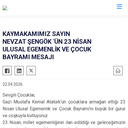
Mersin
KAYMAKAMIMIZ SAYIN
NEVZAT ŞENGÖK ’ÜN 23 NİSAN
Anamur
Silifke
ULUSAL EGEMENLİK VE ÇOCUK
Aydıncık
Tarsus
BAYRAMI MESAJI
Bozyazı
Akdeniz
Çamlıyayla
Mezitli
Erdemli
Toroslar
22.04.2026
Gülnar
Yenişehir
Sevgili Çocuklar,
Mut
Gazi Mustafa Kemal Atatürk’ün çocuklara armağan ettiği 23
Nisan Ulusal Egemenlik ve Çocuk Bayramı’nı büyük bir gurur
ve coşkuyla kutluyoruz.
23 Nisan, millet egemenliğinin ilan edildiği ve geleceğimizin