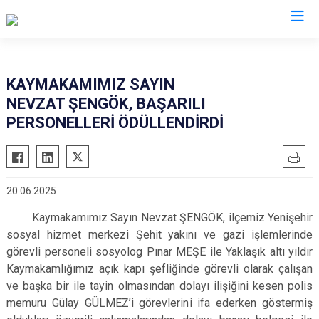
Mersin
KAYMAKAMIMIZ SAYIN
NEVZAT ŞENGÖK, BAŞARILI
Anamur
Silifke
PERSONELLERİ ÖDÜLLENDİRDİ
Aydıncık
Tarsus
Bozyazı
Akdeniz
Çamlıyayla
Mezitli
20.06.2025
Erdemli
Toroslar
Kaymakamımız Sayın Nevzat ŞENGÖK, ilçemiz Yenişehir
Gülnar
Yenişehir
sosyal hizmet merkezi Şehit yakını ve gazi işlemlerinde
Mut
görevli personeli sosyolog Pınar MEŞE ile Yaklaşık altı yıldır
Kaymakamlığımız açık kapı şefliğinde görevli olarak çalışan
ve başka bir ile tayin olmasından dolayı ilişiğini kesen polis
memuru Gülay GÜLMEZ’i görevlerini ifa ederken göstermiş